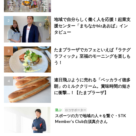
地域で自分らしく働く人を応援！起業支
援センター「まちなかbizあおば」イン
タビュー
たまプラーザでカフェといえば『ラテグ
ラフィック』至福のモーニングを楽しも
う！
連日飛ぶように売れる「ベッカライ徳多
朗」のミルククリーム。賞味時間の短さ
に衝撃…！【たまプラーザ】
遊ぶ
ロコサポーター
スポーツの力で地域の人々を繋ぐ・STK
Member’s Club白須真介さん