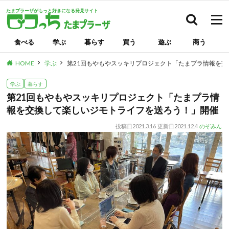
たまプラーザがもっと好きになる発見サイト
検索
食べる
学ぶ
暮らす
買う
遊ぶ
商う
HOME
学ぶ
第21回もやもやスッキリプロジェクト「たまプラ情報を
学ぶ
暮らす
第21回もやもやスッキリプロジェクト「たまプラ情
報を交換して楽しいジモトライフを送ろう！」開催
投稿日
2021.3.16
更新日
2021.12.4
のぞみん