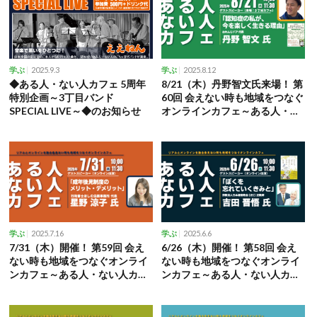
2025.9.3
2025.8.12
学ぶ
学ぶ
◆ある人・ない人カフェ 5周年
8/21（木）丹野智文氏来場！ 第
特別企画～3丁目バンド
60回 会えない時も地域をつなぐ
SPECIAL LIVE～◆のお知らせ
オンラインカフェ～ある人・な
い人カフェ～
2025.7.16
2025.6.6
学ぶ
学ぶ
7/31（木）開催！ 第59回 会え
6/26（木）開催！ 第58回 会え
ない時も地域をつなぐオンライ
ない時も地域をつなぐオンライ
ンカフェ～ある人・ない人カフ
ンカフェ～ある人・ない人カフ
ェ～
ェ～