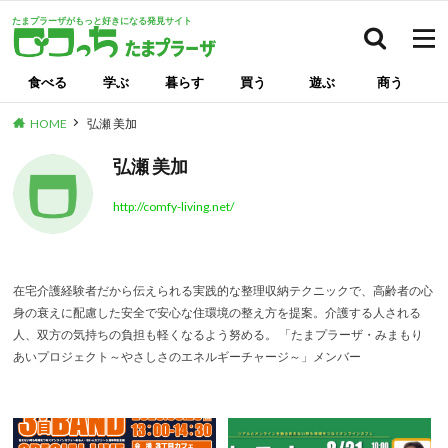
たまプラーザがもっと好きになる発見サイト
検索
食べる
学ぶ
暮らす
買う
遊ぶ
商う
HOME
弘瀬 美加
弘瀬 美加
http://comfy-living.net/
在宅介護経験者だから伝えられる実践的な整理収納テクニックで、高齢者の心
身の衰えに配慮した安全で安心な住環境の整え方を提案。介護する人される
人、双方の気持ちの負担も軽くなるよう努める。 「たまプラーザ・みまもり
あいプロジェクト～やさしさのエネルギーチャージ～」メンバー