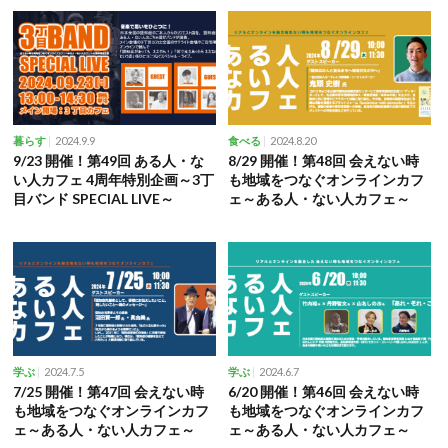
2024.9.9
2024.8.20
暮らす
食べる
9/23 開催！第49回 ある人・な
8/29 開催！第48回 会えない時
い人カフェ 4周年特別企画～3丁
も地域をつなぐオンラインカフ
目バンド SPECIAL LIVE～
ェ～ある人・ない人カフェ～
2024.7.5
2024.6.7
学ぶ
学ぶ
7/25 開催！第47回 会えない時
6/20 開催！第46回 会えない時
も地域をつなぐオンラインカフ
も地域をつなぐオンラインカフ
ェ～ある人・ない人カフェ～
ェ～ある人・ない人カフェ～