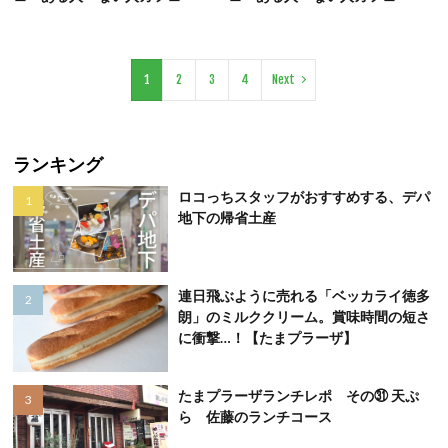
1
2
3
4
Next
ランキング
ロコっちスタッフがおすすめする、デパ
地下の帰省土産
連日飛ぶように売れる「ベッカライ徳多
朗」のミルククリーム。賞味時間の短さ
に衝撃…！【たまプラーザ】
たまプラーザランチレポ その㉛ 天ぷ
ら 佐藤のランチコース