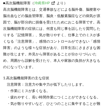
■高次脳機能障害（
沖縄県HP
より）
高次脳機能障害とは、交通事故などによる脳外傷、脳梗塞や
脳出血などの脳血管障害、脳炎・低酸素脳症などの病気が原
因で、脳が部分的に損傷を受けたためにおこる障害です。高
次脳機能障害の症状には、何度も同じ事を話したり質問した
りする「記憶障害」、気が散りやすく、仕事上でのミスが多
くなる「注意障害」、感情のコントロールができない「感情
障害」のような様々な症状があり、日常生活にさまざまな困
難が生じます。外見から障害があることが分かりづらいた
め、周囲から誤解を受けたり、本人や家族の負担が大きなも
のになっています。
1.高次脳機能障害の主な症状
注意障害：注意力や集中力が低下したりします。
・作業にミスが多くなる。
・疲れやすく、長い時間作業につくことができなくなる。
・気が散りやすいなど、ひとつのことに集中することが難