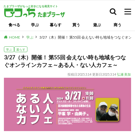
たまプラーザがもっと好きになる発見サイト
検索
食べる
学ぶ
暮らす
買う
遊ぶ
商う
HOME
学ぶ
3/27（木）開催！ 第55回 会えない時も地域をつなぐオ
学ぶ
暮らす
3/27（木）開催！ 第55回 会えない時も地域をつな
ぐオンラインカフェ～ある人・ない人カフェ～
投稿日
2025.3.14
更新日
2025.3.14
弘瀬 美加