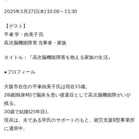
2025年3月27日(木) 10:00～11:30
【ゲスト】
平峯 学・由美子 氏
高次脳機能障害 当事者・家族
タイトル：『高次脳機能障害を抱える家族の生活』
●プロフィール
大阪市在住の平峯由美子氏は現在55歳。
28歳(独身時)で脳炎を患い後遺症として高次脳機能障がいが
残る。
30歳で結婚(25年目)。
現在は、夫である学氏のサポートのもと、就労支援B型事業所
に通所中。