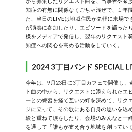
から募集したリクエスト曲を、当事者や家
知症の有無に関係なくごちゃ混ぜで、１年
た、当日のLIVEは地域住民が気軽に来場
が演奏に参加したり、エピソードを語った
様をメディアで発信し、翌年のリクエスト
知症への関心を高める活動をしていく。
2024 3丁目バンド SPECIAL LI
今年は、9月23日に3丁目カフェで開催し
ト曲の中から、リクエストに添えられたエピ
ーとの練習を経て互いの絆を深めて、リク
ジに立って、その歌にある自身の思いを込
験と重ねて涙をしたり、会場のみんなと一
を通して「誰もが支え合う地域を創ってい