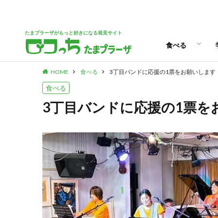
パン
スイーツ
ランチ
カフェ
たまプラーザがもっと好きになる発見サイト
食べる
HOME
食べる
3丁目バンドに応援の1票をお願いします
パン
スイーツ
ランチ
カフェ
食べる
3丁目バンドに応援の1票を