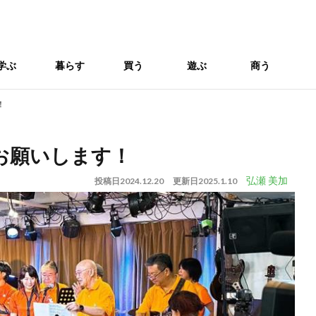
学ぶ
暮らす
買う
遊ぶ
商う
！
お願いします！
弘瀬 美加
投稿日
2024.12.20
更新日
2025.1.10