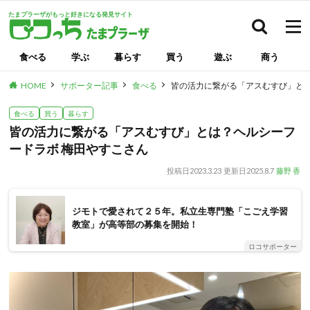
たまプラーザがもっと好きになる発見サイト
検索
食べる
学ぶ
暮らす
買う
遊ぶ
商う
HOME
サポーター記事
食べる
皆の活力に繋がる「アスむすび」とは
食べる
買う
暮らす
皆の活力に繋がる「アスむすび」とは？ヘルシーフ
ードラボ 梅田やすこさん
投稿日
2023.3.23
更新日
2025.8.7
藤野 香
ジモトで愛されて２５年。私立生専門塾「こごえ学習
教室」が高等部の募集を開始！
ロコサポーター