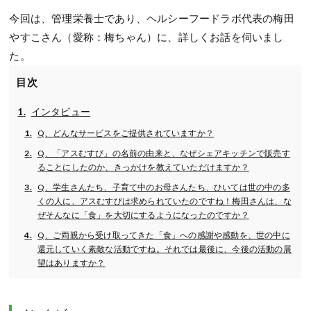
今回は、管理栄養士であり、ヘルシーフードラボ代表の梅田
やすこさん（愛称：梅ちゃん）に、詳しくお話を伺いまし
た。
目次
インタビュー
Q、どんなサービスをご提供されていますか？
Q、「アスむすび」の名前の由来と、なぜシェアキッチンで販売す
ることにしたのか、きっかけを教えていただけますか？
Q、学生さんたち、子育て中のお母さんたち、ひいては世の中の多
くの人に、アスむすびは求められていたのですね！梅田さんは、な
ぜそんなに「食」を大切にするようになったのですか？
Q、ご両親から受け取ってきた「食」への感謝や感動を、世の中に
還元していく素敵な活動ですね。それでは最後に、今後の活動の展
望はありますか？