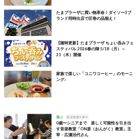
たまプラーザに買い物革命！ダイソー3ブ
ランド同時出店で圧巻の品揃え！
【随時更新】たまプラーザ ちょい呑みフェ
スティバル 2026春の陣 5/18（月）～
21（木）開催
家族で楽しい「コニワコーヒー」のモーニ
ング♪
遊ぶ
ロコサポーター
0歳〜シニアまで 楽しく可能性を引き出
す音楽教室「ON楽（おんがく）教室」主
宰・広瀬治代さん