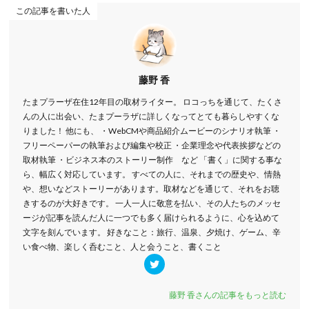
この記事を書いた人
藤野 香
たまプラーザ在住12年目の取材ライター。 ロコっちを通じて、たくさ
んの人に出会い、たまプーラザに詳しくなってとても暮らしやすくな
りました！ 他にも、 ・WebCMや商品紹介ムービーのシナリオ執筆 ・
フリーペーパーの執筆および編集や校正 ・企業理念や代表挨拶などの
取材執筆 ・ビジネス本のストーリー制作 など 「書く」に関する事な
ら、幅広く対応しています。 すべての人に、それまでの歴史や、情熱
や、想いなどストーリーがあります。取材などを通じて、それをお聴
きするのが大好きです。 一人一人に敬意を払い、その人たちのメッセ
ージが記事を読んだ人に一つでも多く届けられるように、心を込めて
文字を刻んでいます。 好きなこと：旅行、温泉、夕焼け、ゲーム、辛
い食べ物、楽しく呑むこと、人と会うこと、書くこと
藤野 香さんの記事をもっと読む