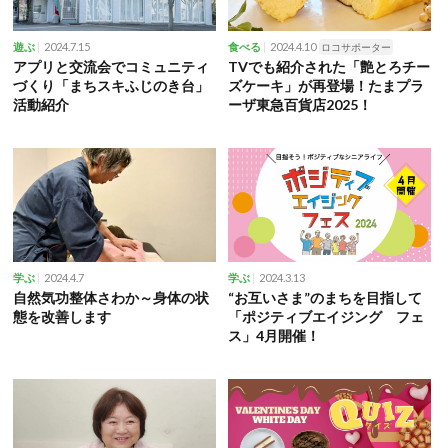
2024.7.15
2024.4.10
遊ぶ
食べる
ロコサポーター
アプリと交流会でコミュニティ
TVでも紹介された「艶とろチー
づくり「まちスキふじのき台」
ズケーキ」が再登場！たまプラ
活動紹介
ーザ東急百貨店2025！
2024.4.7
2024.3.13
学ぶ
学ぶ
自然気功整体さわか～身体の状
“お互いさま”のまちを目指して
態を改善します
「ポジティブエイジング フェ
ス」4月開催！