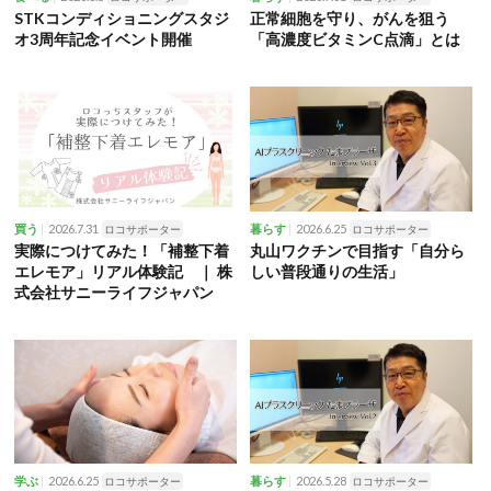
STKコンディショニングスタジ
正常細胞を守り、がんを狙う
オ3周年記念イベント開催
「高濃度ビタミンC点滴」とは
2026.7.31
2026.6.25
買う
ロコサポーター
暮らす
ロコサポーター
実際につけてみた！「補整下着
丸山ワクチンで目指す「自分ら
エレモア」リアル体験記 ｜ 株
しい普段通りの生活」
式会社サニーライフジャパン
2026.6.25
2026.5.28
学ぶ
ロコサポーター
暮らす
ロコサポーター