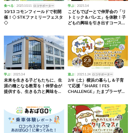
2025.10.11
2025.3.4
食べる
ロコサポーター
学ぶ
10/13 コモンフィールドで初開
こどもでぱーとで伸芽会の「リ
催！◇ STKファミリーフェスタ
トミック＆バレエ」を体験！子
◇
どもの興味を引き出すコースも
充実
2025.3.4
2025.1.24
学ぶ
遊ぶ
ロコサポーター
未来を生きる子どもたちに、生
2/8（土）横浜の暮らし＆子育
涯の糧となる教育を！伸芽会が
て応援「SHARE！FES
提供する、生きる力と興味を引
CHALLENGE」たまプラーザテ
き出す施設とは
ラスで開催 ゲーム、運動、遊
び、工作など