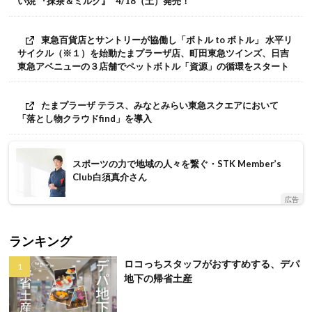
い焼 『抹茶＆ミルク』” 4/18（土）発売！
東急百貨店とサントリーが協働し「ボトル to ボトル」 水平リ
サイクル（※１）を始動たまプラーザ店、町田東急ツインズ、日吉
東急アベニューの３店舗でペットボトル「資源」の循環をスタート
たまプラーザ テラス、みなとみらい東急スクエアにおいて
「落とし物クラウドfind」を導入
スポーツの力で地域の人々を繋ぐ・STK Member’s
Club白須真介さん
広告
ランキング
ロコっちスタッフがおすすめする、デパ
地下の帰省土産