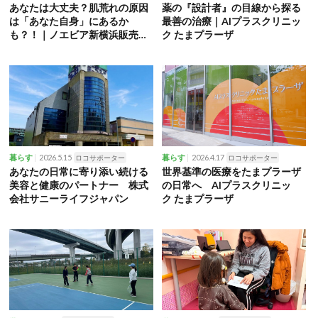
あなたは大丈夫？肌荒れの原因
薬の『設計者』の目線から探る
は「あなた自身」にあるか
最善の治療｜AIプラスクリニッ
も？！｜ノエビア新横浜販売株
ク たまプラーザ
式会社
2026.5.15
2026.4.17
暮らす
ロコサポーター
暮らす
ロコサポーター
あなたの日常に寄り添い続ける
世界基準の医療をたまプラーザ
美容と健康のパートナー 株式
の日常へ AIプラスクリニッ
会社サニーライフジャパン
ク たまプラーザ