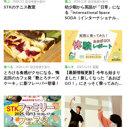
2026.3.3
2026.2.24
学ぶ
ロコサポーター
遊ぶ
ロコサポーター
STKのテニス教室
幼少期から英語が「日常」にな
る「International Space
SODA（インターナショナルス
ペース ソーダ）」
2026.1.29
2025.12.19
食べる
ロコサポーター
暮らす
広告
とろける食感がクセになる。鴨
【最新情報更新】今年も始まり
志田のカフェ発「艶とろチーズ
ました！新しくなった「あおば
ケーキ」に新フレーバー登場！
GO！」にさっそく乗ってみた
🚙