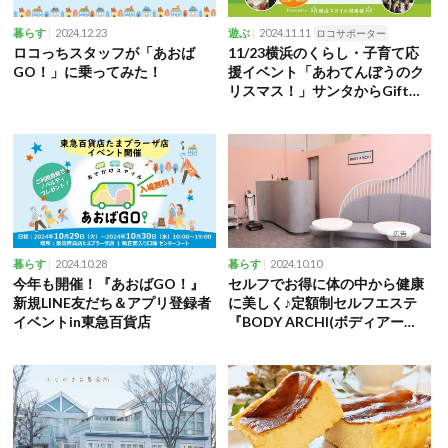
2024.12.23
2024.11.11
暮らす
遊ぶ
ロコサポーター
ロコっちスタッフが「あおば
11/23横浜のくらし・子育て応
GO！」に乗ってみた！
援イベント「あわてんぼうのク
リスマス！」サンタからGift、
ワークショップなど
2024.10.28
2024.10.10
暮らす
暮らす
今年も開催！『あおばGO！』
セルフでお得に体の中から健康
新規LINE友だち＆アプリ登録者
に美しく♪定額制セルフエステ
イベントin東急百貨店
『BODY ARCHI(ボディアー
キ)』