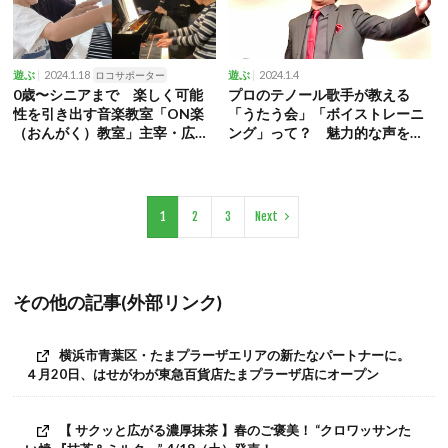
2024.1.18
2024.1.4
遊ぶ
ロコサポーター
遊ぶ
0歳〜シニアまで 楽しく可能
プロのテノール歌手が教える
性を引き出す音楽教室「ON楽
「うたう会」「ボイストレーニ
（おんがく）教室」主宰・広瀬
ング」って？ 魅力的な声を手
治代さん
に入れよう！
1
2
3
Next
その他の記事(外部リンク)
横浜市青葉区・たまプラーザエリアの新たなパートナーに。
４月20日、はせがわが東急百貨店たまプラーザ店にオープン
【 サクッと広がる濃厚抹茶 】春のご褒美！ “クロワッサンた