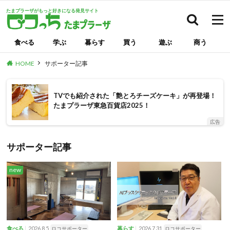
たまプラーザがもっと好きになる発見サイト
検索
食べる
学ぶ
暮らす
買う
遊ぶ
商う
HOME
サポーター記事
TVでも紹介された「艶とろチーズケーキ」が再登場！
たまプラーザ東急百貨店2025！
広告
サポーター記事
new
2026.8.5
2026.7.31
食べる
ロコサポーター
暮らす
ロコサポーター