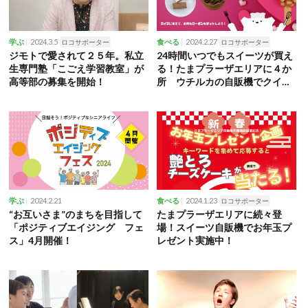
2024.3.5
2024.2.27
学ぶ
ロコサポーター
食べる
ロコサポーター
ジモトで愛されて２５年。私立
24時間いつでもスイーツが買え
生専門塾「こごえ学習教室」が
る！たまプラーザエリアに４か
高等部の募集を開始！
所 ウチルカの自販機でクイズ
キャンペーン実施中！
2024.2.21
2024.1.23
学ぶ
食べる
ロコサポーター
“お互いさま”のまちを目指して
たまプラーザエリアに続々登
「ポジティブエイジング フェ
場！スイーツ自販機でお年玉プ
ス」4月開催！
レゼント実施中！