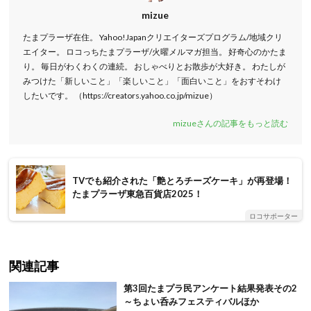
mizue
たまプラーザ在住。 Yahoo!Japanクリエイターズプログラム/地域クリ
エイター。 ロコっちたまプラーザ/火曜メルマガ担当。 好奇心のかたま
り。 毎日がわくわくの連続。 おしゃべりとお散歩が大好き。 わたしが
みつけた「新しいこと」「楽しいこと」「面白いこと」をおすそわけ
したいです。 （https://creators.yahoo.co.jp/mizue）
mizueさんの記事をもっと読む
TVでも紹介された「艶とろチーズケーキ」が再登場！
たまプラーザ東急百貨店2025！
ロコサポーター
関連記事
第3回たまプラ民アンケート結果発表その2
～ちょい呑みフェスティバルほか