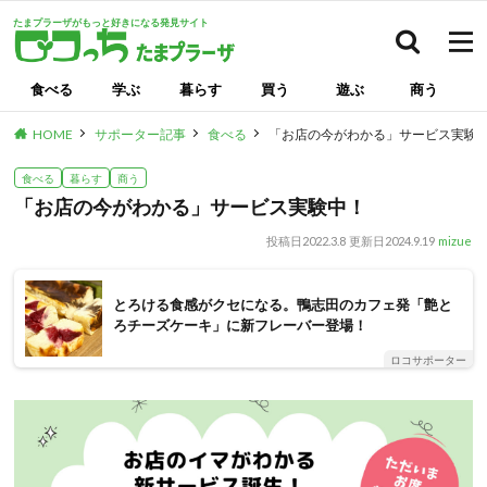
たまプラーザがもっと好きになる発見サイト
検索
食べる
学ぶ
暮らす
買う
遊ぶ
商う
HOME
サポーター記事
食べる
「お店の今がわかる」サービス実験
食べる
暮らす
商う
「お店の今がわかる」サービス実験中！
投稿日
2022.3.8
更新日
2024.9.19
mizue
とろける食感がクセになる。鴨志田のカフェ発「艶と
ろチーズケーキ」に新フレーバー登場！
ロコサポーター