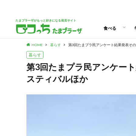
パン
スイーツ
ランチ
カフェ
たまプラーザがもっと好きになる発見サイト
食べる
HOME
暮らす
第3回たまプラ民アンケート結果発表その
パン
スイーツ
ランチ
カフェ
暮らす
第3回たまプラ民アンケート
スティバルほか