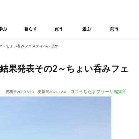
学ぶ
暮らす
買う
遊ぶ
商う
2～ちょい呑みフェスティバルほか
結果発表その2～ちょい呑みフェ
ロコっちたまプラーザ編集部
投稿日
2020.8.13
更新日
2021.12.6