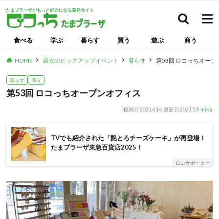
たまプラーザがもっと好きになる発見サイト
検索
食べる
学ぶ
暮らす
買う
遊ぶ
商う
HOME
過去のピックアップイベント
暮らす
第53回 ロコっちオー
暮らす
商う
第53回 ロコっちオープンオフィス
投稿日
2023.4.14
更新日
2023.5.9
mika
TVでも紹介された「艶とろチーズケーキ」が再登場！
たまプラーザ東急百貨店2025！
ロコサポーター