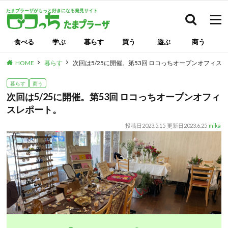
たまプラーザがもっと好きになる発見サイト
検索
食べる
学ぶ
暮らす
買う
遊ぶ
商う
HOME
暮らす
次回は5/25に開催。第53回 ロコっちオープンオフィス
暮らす
商う
次回は5/25に開催。第53回 ロコっちオープンオフィ
スレポート。
投稿日
2023.5.15
更新日
2023.6.25
mika