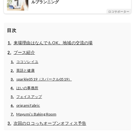
ルプランニング
ロコサポーター
目次
来場理由はなんでもOK。地域の交流の場
ブース紹介
ココソレイユ
英語と健康
sparkle0519（スパークル0519）
はいの事務所
フェイスアップ
origami fabric
Mayumi’s Baking Room
次回のロコっちオープンオフィス予告