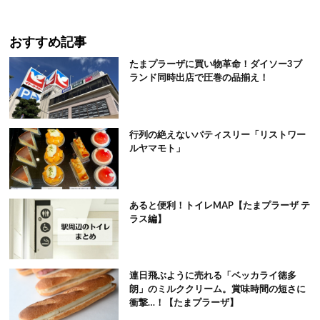
おすすめ記事
たまプラーザに買い物革命！ダイソー3ブ
ランド同時出店で圧巻の品揃え！
行列の絶えないパティスリー「リストワー
ルヤマモト」
あると便利！トイレMAP【たまプラーザ テ
ラス編】
連日飛ぶように売れる「ベッカライ徳多
朗」のミルククリーム。賞味時間の短さに
衝撃…！【たまプラーザ】