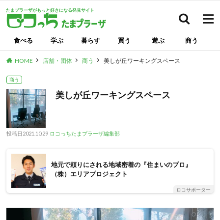
たまプラーザがもっと好きになる発見サイト
検索
食べる
学ぶ
暮らす
買う
遊ぶ
商う
HOME
店舗・団体
商う
美しが丘ワーキングスペース
商う
美しが丘ワーキングスペース
投稿日
2021.10.29
ロコっちたまプラーザ編集部
地元で頼りにされる地域密着の『住まいのプロ』
（株）エリアプロジェクト
ロコサポーター