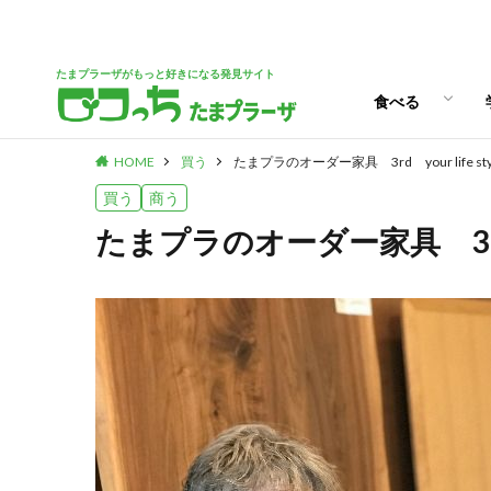
パン
スイーツ
ランチ
カフェ
たまプラーザがもっと好きになる発見サイト
食べる
HOME
買う
たまプラのオーダー家具 3rd your life sty
パン
スイーツ
ランチ
カフェ
買う
商う
たまプラのオーダー家具 3rd you