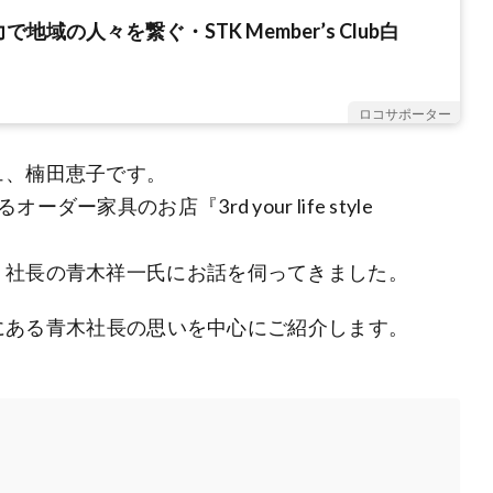
地域の人々を繋ぐ・STK Member’s Club白
ロコサポーター
ュ、楠田恵子です。
家具のお店『3rd your life style
、社長の青木祥一氏にお話を伺ってきました。
hop』の根底にある青木社長の思いを中心にご紹介します。