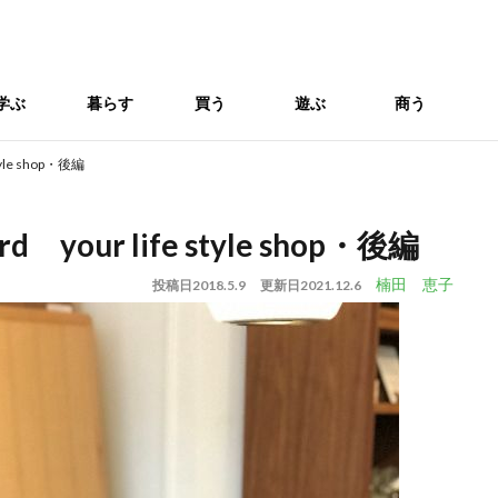
学ぶ
暮らす
買う
遊ぶ
商う
le shop・後編
r life style shop・後編
楠田 恵子
投稿日
2018.5.9
更新日
2021.12.6