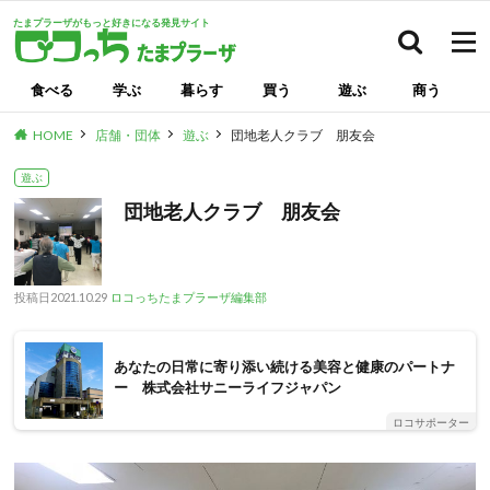
たまプラーザがもっと好きになる発見サイト
検索
食べる
学ぶ
暮らす
買う
遊ぶ
商う
HOME
店舗・団体
遊ぶ
団地老人クラブ 朋友会
遊ぶ
団地老人クラブ 朋友会
投稿日
2021.10.29
ロコっちたまプラーザ編集部
あなたの日常に寄り添い続ける美容と健康のパートナ
ー 株式会社サニーライフジャパン
ロコサポーター