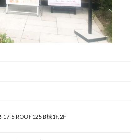
5 ROOF125 B棟1F,2F