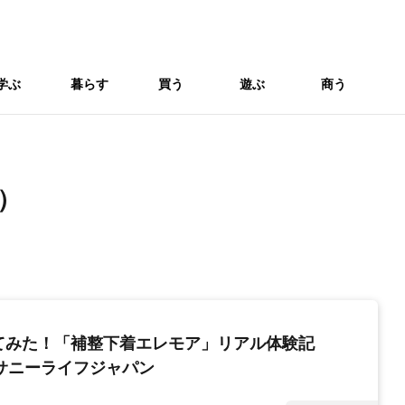
学ぶ
暮らす
買う
遊ぶ
商う
ゲ）
てみた！「補整下着エレモア」リアル体験記
社サニーライフジャパン