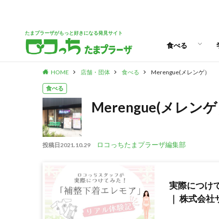
パン
スイーツ
ランチ
カフェ
たまプラーザがもっと好きになる発見サイト
食べる
HOME
店舗・団体
食べる
Merengue(メレンゲ）
パン
スイーツ
ランチ
カフェ
食べる
Merengue(メレン
ロコっちたまプラーザ編集部
投稿日
2021.10.29
実際につけ
｜ 株式会