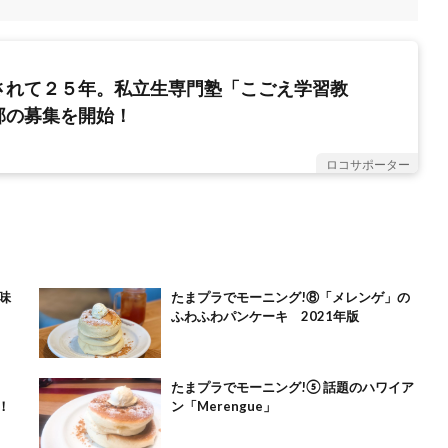
されて２５年。私立生専門塾「こごえ学習教
部の募集を開始！
ロコサポーター
味
たまプラでモーニング!⑧「メレンゲ」の
ふわふわパンケーキ 2021年版
たまプラでモーニング!⑤ 話題のハワイア
！
ン「Merengue」