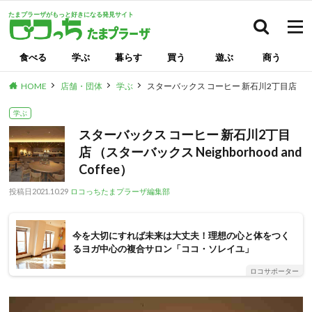
たまプラーザがもっと好きになる発見サイト
検索
食べる
学ぶ
暮らす
買う
遊ぶ
商う
HOME
店舗・団体
学ぶ
スターバックス コーヒー 新石川2丁目店 （スターバッ
学ぶ
スターバックス コーヒー 新石川2丁目
店 （スターバックス Neighborhood and
Coffee）
投稿日
2021.10.29
ロコっちたまプラーザ編集部
今を大切にすれば未来は大丈夫！理想の心と体をつく
るヨガ中心の複合サロン「ココ・ソレイユ」
ロコサポーター