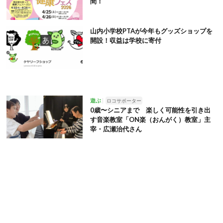
間！
山内小学校PTAが今年もグッズショップを
開設！収益は学校に寄付
遊ぶ
ロコサポーター
0歳〜シニアまで 楽しく可能性を引き出
す音楽教室「ON楽（おんがく）教室」主
宰・広瀬治代さん