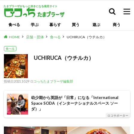
たまプラーザがもっと好きになる発見サイト
検索
食べる
学ぶ
暮らす
買う
遊ぶ
商う
HOME
店舗・団体
食べる
UCHIRUCA（ウチルカ）
食べる
UCHIRUCA（ウチルカ）
投稿日
2021.10.29
ロコっちたまプラーザ編集部
幼少期から英語が「日常」になる「International
Space SODA（インターナショナルスペース ソー
ダ）」
ロコサポーター