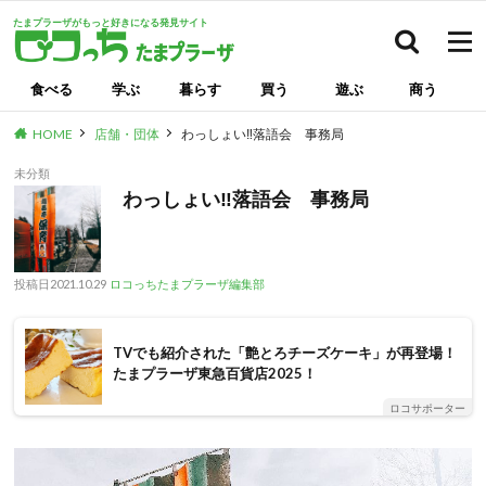
たまプラーザがもっと好きになる発見サイト
検索
食べる
学ぶ
暮らす
買う
遊ぶ
商う
HOME
店舗・団体
わっしょい‼落語会 事務局
未分類
わっしょい‼落語会 事務局
投稿日
2021.10.29
ロコっちたまプラーザ編集部
TVでも紹介された「艶とろチーズケーキ」が再登場！
たまプラーザ東急百貨店2025！
ロコサポーター