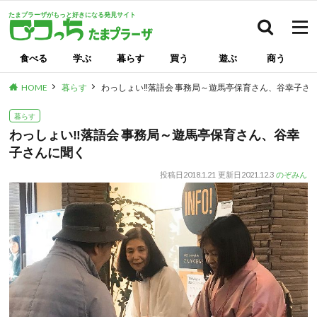
たまプラーザがもっと好きになる発見サイト
検索
食べる
学ぶ
暮らす
買う
遊ぶ
商う
HOME
暮らす
わっしょい‼落語会 事務局～遊馬亭保育さん、谷幸子さ
暮らす
わっしょい‼落語会 事務局～遊馬亭保育さん、谷幸
子さんに聞く
投稿日
2018.1.21
更新日
2021.12.3
のぞみん