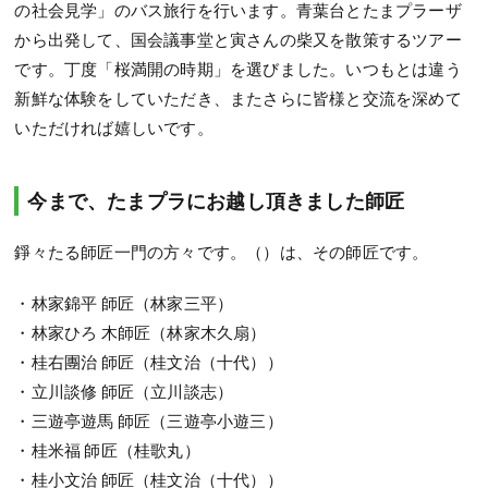
の社会見学」のバス旅行を行います。青葉台とたまプラーザ
から出発して、国会議事堂と寅さんの柴又を散策するツアー
です。丁度「桜満開の時期」を選びました。いつもとは違う
新鮮な体験をしていただき、またさらに皆様と交流を深めて
いただければ嬉しいです。
今まで、たまプラにお越し頂きました師匠
錚々たる師匠一門の方々です。（）は、その師匠です。
・林家錦平 師匠（林家三平）
・林家ひろ 木師匠（林家木久扇）
・桂右團治 師匠（桂文治（十代））
・立川談修 師匠（立川談志）
・三遊亭遊馬 師匠（三遊亭小遊三）
・桂米福 師匠（桂歌丸）
・桂小文治 師匠（桂文治（十代））