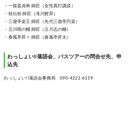
・一龍斎貞寿 師匠（女性真打講談）
・桂伝枝 師匠（滝川鯉昇）
・三遊亭楽王 師匠（先代三遊亭円楽）
・立川晴の輔 師匠（立川志の輔）
・春風亭昇々 師匠（春風亭昇太）
わっしょい‼落語会、バスツアーの問合せ先、申
込先
わっしょい!!落語会事務局 090-4221-6119