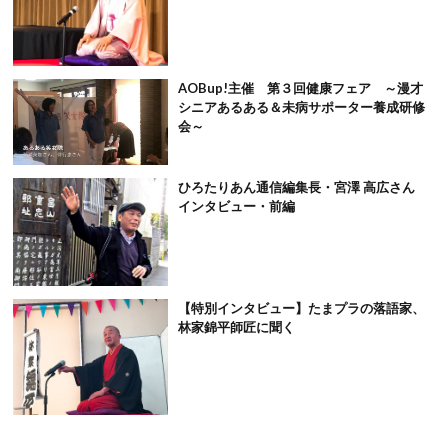
AOBup!主催 第３回健康フェア ～漫才
シニアあるある＆未病サポーター養成研修
会～
ひろたりあん通信編集長・宮澤 高広さん
インタビュー・前編
【特別インタビュー】たまプラの落語家、
林家錦平師匠に聞く