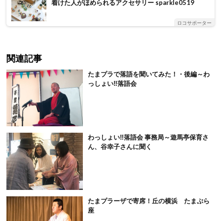
着けた人がほめられるアクセサリー sparkle0519
ロコサポーター
関連記事
たまプラで落語を聞いてみた！・後編～わ
っしょい‼落語会
わっしょい‼落語会 事務局～遊馬亭保育さ
ん、谷幸子さんに聞く
たまプラーザで寄席！丘の横浜 たまぷら
座