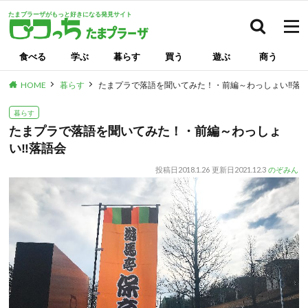
たまプラーザがもっと好きになる発見サイト
検索
食べる
学ぶ
暮らす
買う
遊ぶ
商う
HOME
暮らす
たまプラで落語を聞いてみた！・前編～わっしょい‼落
暮らす
たまプラで落語を聞いてみた！・前編～わっしょ
い‼落語会
投稿日
2018.1.26
更新日
2021.12.3
のぞみん