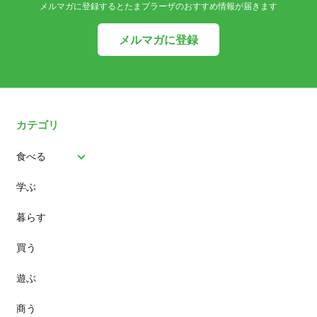
メルマガに登録するとたまプラーザのおすすめ情報が届きます
メルマガに登録
カテゴリ
食べる
学ぶ
パン
暮らす
スイーツ
買う
ランチ
遊ぶ
カフェ
商う