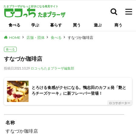
たまプラーザがもっと好きになる発見サイト
検索
食べる
学ぶ
暮らす
買う
遊ぶ
商う
HOME
店舗・団体
食べる
すなづか珈琲店
食べる
すなづか珈琲店
投稿日
2021.10.29
ロコっちたまプラーザ編集部
とろける食感がクセになる。鴨志田のカフェ発「艶と
ろチーズケーキ」に新フレーバー登場！
ロコサポーター
名称
すなづか珈琲店