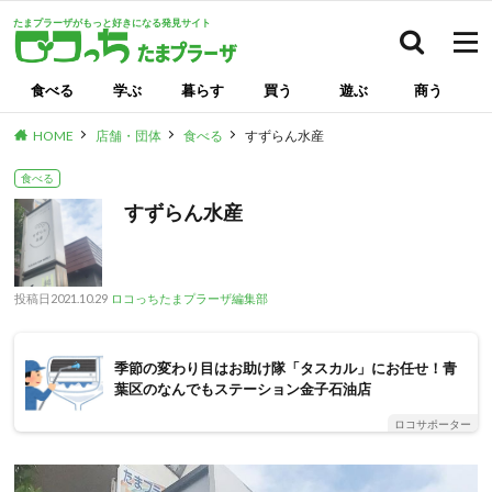
たまプラーザがもっと好きになる発見サイト
検索
食べる
学ぶ
暮らす
買う
遊ぶ
商う
HOME
店舗・団体
食べる
すずらん水産
食べる
すずらん水産
投稿日
2021.10.29
ロコっちたまプラーザ編集部
季節の変わり目はお助け隊「タスカル」にお任せ！青
葉区のなんでもステーション金子石油店
ロコサポーター