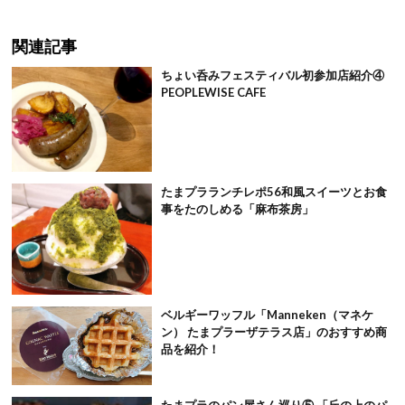
関連記事
ちょい呑みフェスティバル初参加店紹介④
PEOPLEWISE CAFE
たまプラランチレポ56和風スイーツとお食
事をたのしめる「麻布茶房」
ベルギーワッフル「Manneken（マネケ
ン） たまプラーザテラス店」のおすすめ商
品を紹介！
たまプラのパン屋さん巡り⑤ 「丘の上のパ