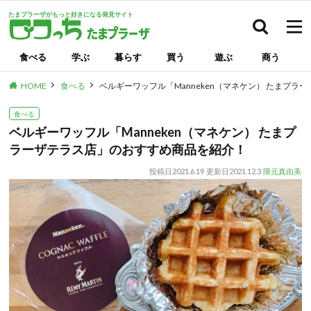
たまプラーザがもっと好きになる発見サイト
検索
食べる
学ぶ
暮らす
買う
遊ぶ
商う
HOME
食べる
ベルギーワッフル「Manneken（マネケン） たまプ
食べる
ベルギーワッフル「Manneken（マネケン） たまプ
ラーザテラス店」のおすすめ商品を紹介！
投稿日
2021.6.19
更新日
2021.12.3
隈元真由美