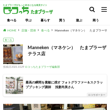
たまプラーザがもっと好きになる発見サイト
検索
食べる
学ぶ
暮らす
買う
遊ぶ
商う
HOME
店舗・団体
食べる
Manneken（マネケン） たまプラー
食べる
Manneken（マネケン） たまプラーザ
テラス店
投稿日
2021.10.29
ロコっちたまプラーザ編集部
最高の瞬間を素敵に残す フォトグラファー＆スクラッ
プブッキング講師 浅妻尚美さん
ロコサポーター