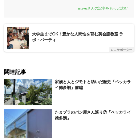
mayuさんの記事をもっと読む
大学生までOK！豊かな人間性を育む英会話教室 ラ
ボ・パーティ
ロコサポーター
関連記事
家族と人とジモトと紡いだ歴史「ベッカラ
イ徳多朗」前編
たまプラのパン屋さん巡り⑦「ベッカライ
徳多朗」