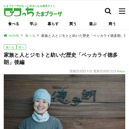
たまプラーザがもっと好きになる発見サイト
検索
食べる
学ぶ
暮らす
買う
遊ぶ
商う
HOME
食べる
家族と人とジモトと紡いだ歴史「ベッカライ徳多朗」後
食べる
買う
家族と人とジモトと紡いだ歴史「ベッカライ徳多
朗」後編
投稿日
2021.9.21
更新日
2021.12.3
mayu