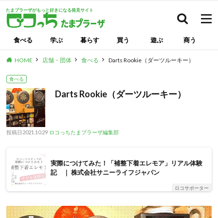
たまプラーザがもっと好きになる発見サイト
検索
食べる
学ぶ
暮らす
買う
遊ぶ
商う
HOME
店舗・団体
食べる
Darts Rookie（ダーツルーキー）
食べる
Darts Rookie（ダーツルーキー）
投稿日
2021.10.29
ロコっちたまプラーザ編集部
実際につけてみた！「補整下着エレモア」リアル体験
記 ｜ 株式会社サニーライフジャパン
ロコサポーター