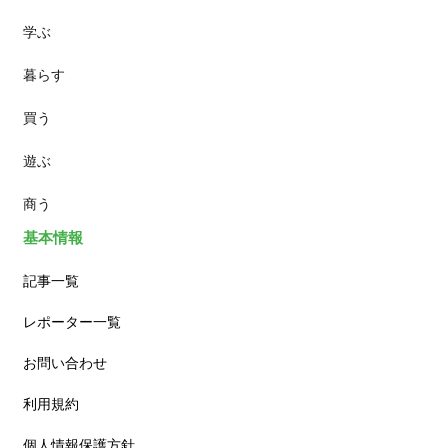
学ぶ
パン
暮らす
スイーツ
買う
ランチ
遊ぶ
カフェ
商う
基本情報
記事一覧
レポーター一覧
お問い合わせ
利用規約
個人情報保護方針