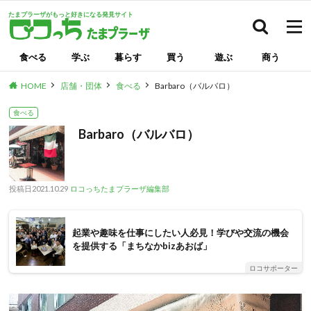
たまプラーザがもっと好きになる発見サイト
検索
食べる
学ぶ
暮らす
買う
遊ぶ
商う
HOME
店舗・団体
食べる
Barbaro（バルバロ）
食べる
Barbaro（バルバロ）
投稿日
2021.10.29
ロコっちたまプラーザ編集部
起業や趣味を仕事にしたい人必見！学びや交流の機会
を提供する「まちなかbizあおば」
ロコサポーター