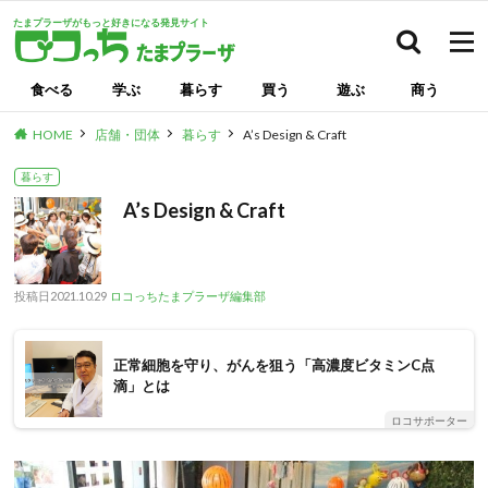
たまプラーザがもっと好きになる発見サイト
検索
食べる
学ぶ
暮らす
買う
遊ぶ
商う
HOME
店舗・団体
暮らす
A’s Design & Craft
暮らす
A’s Design & Craft
投稿日
2021.10.29
ロコっちたまプラーザ編集部
正常細胞を守り、がんを狙う「高濃度ビタミンC点
滴」とは
ロコサポーター