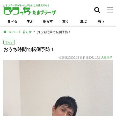
たまプラーザがもっと好きになる発見サイト
検索
食べる
学ぶ
暮らす
買う
遊ぶ
商う
HOME
暮らす
おうち時間で転倒予防！
暮らす
おうち時間で転倒予防！
投稿日
2020.5.12
更新日
2021.12.6
大島浩子