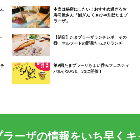
ふ
本当は秘密にしたい！おすすめ過ぎるお
寿司屋さん「鮨ぎん くさびや別邸たまプ
ラーザ」
ー
【閉店】たまプラーザランチレポ その
㉓ マルフードの野菜たっぷりランチ
回チ
第9回たまプラーザちょい呑みフェスティ
バルが10/30、31に開催！
プラーザの情報をいち早くキ