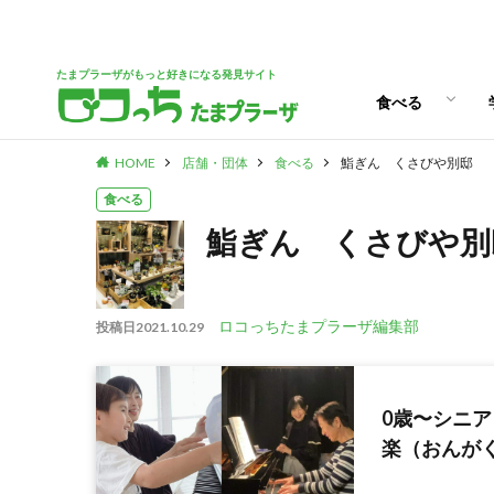
パン
スイーツ
ランチ
カフェ
たまプラーザがもっと好きになる発見サイト
食べる
HOME
店舗・団体
食べる
鮨ぎん くさびや別邸
パン
スイーツ
ランチ
カフェ
食べる
鮨ぎん くさびや別
ロコっちたまプラーザ編集部
投稿日
2021.10.29
0歳〜シニ
楽（おんが