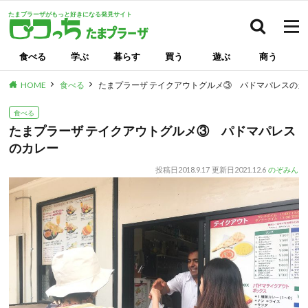
たまプラーザがもっと好きになる発見サイト
検索
食べる
学ぶ
暮らす
買う
遊ぶ
商う
HOME
食べる
たまプラーザ テイクアウトグルメ③ パドマパレスのカ
食べる
たまプラーザ テイクアウトグルメ③ パドマパレス
のカレー
投稿日
2018.9.17
更新日
2021.12.6
のぞみん