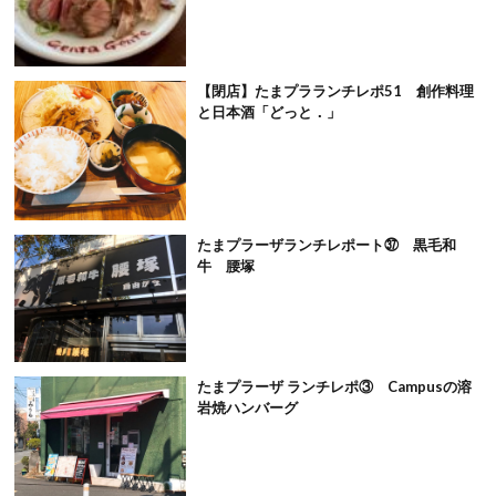
【閉店】たまプラランチレポ51 創作料理
と日本酒「どっと．」
たまプラーザランチレポート㊲ 黒毛和
牛 腰塚
たまプラーザ ランチレポ③ Campusの溶
岩焼ハンバーグ