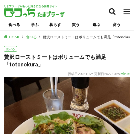
たまプラーザがもっと好きになる発見サイト
検索
食べる
学ぶ
暮らす
買う
遊ぶ
商う
HOME
食べる
贅沢ローストミートはボリュームでも満足「totonokura
食べる
贅沢ローストミートはボリュームでも満足
「totonokura」
投稿日
2022.10.25
更新日
2022.10.25
mizue