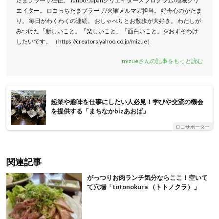
たまプラーザ在住。 Yahoo!Japanクリエイターズプログラム/地域クリ
エイター。 ロコっちたまプラーザ/火曜メルマガ担当。 好奇心のかたま
り。 毎日がわくわくの連続。 おしゃべりとお散歩が大好き。 わたしが
みつけた「新しいこと」「楽しいこと」「面白いこと」をおすそわけ
したいです。 （https://creators.yahoo.co.jp/mizue）
mizueさんの記事をもっと読む
起業や趣味を仕事にしたい人必見！学びや交流の機会
を提供する「まちなかbizあおば」
ロコサポーター
関連記事
がっつりお肉ランチ気分ならここ！空いて
て穴場「totonokura （トトノクラ）」