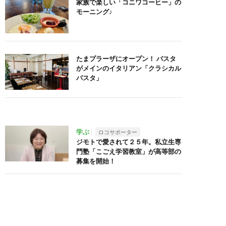
家族で楽しい「コニワコーヒー」の
モーニング♪
たまプラーザにオープン！ パスタ
がメインのイタリアン「クラシカル
パスタ」
学ぶ
ロコサポーター
ジモトで愛されて２５年。私立生専
門塾「こごえ学習教室」が高等部の
募集を開始！