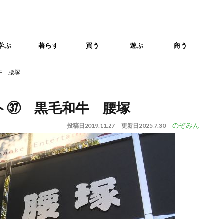
学ぶ
暮らす
買う
遊ぶ
商う
牛 腰塚
ト㊲ 黒毛和牛 腰塚
のぞみん
投稿日
2019.11.27
更新日
2025.7.30