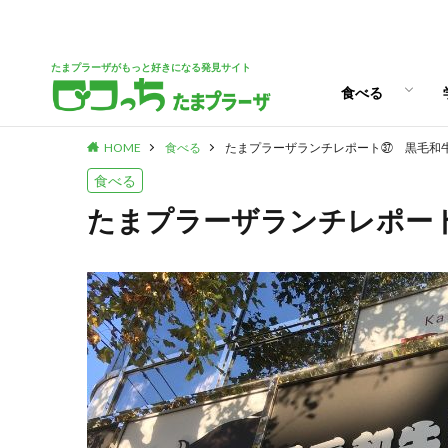
パン
スイーツ
ランチ
カフェ
たまプラーザがもっと好きになる発見サイト
食べる
HOME
食べる
たまプラーザランチレポート㊲ 黒毛和
パン
スイーツ
ランチ
カフェ
食べる
たまプラーザランチレポー