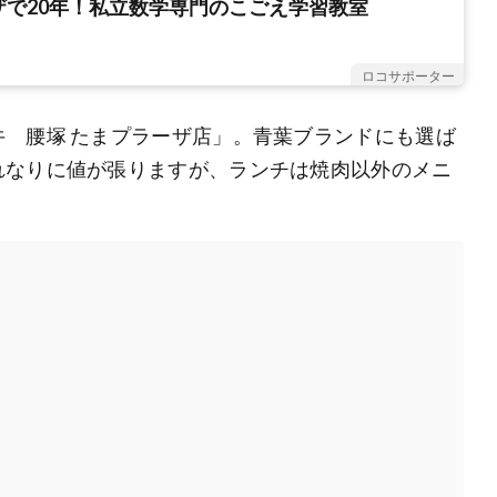
ザで20年！私立数学専門のこごえ学習教室
ロコサポーター
 腰塚 たまプラーザ店」。青葉ブランドにも選ば
れなりに値が張りますが、ランチは焼肉以外のメニ
。