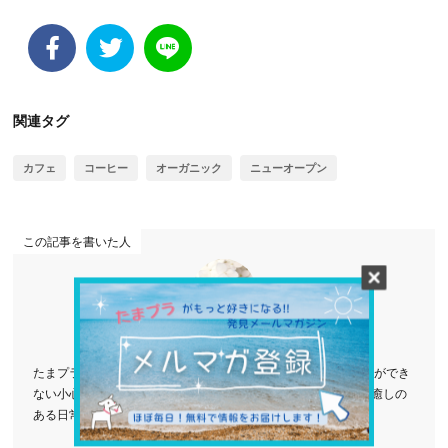
関連タグ
カフェ
コーヒー
オーガニック
ニューオープン
この記事を書いた人
りえ
たまプラーザ在住4年目。 のんびりが大好き。 1人でcafeや外食ができ
ない小心者で、いつも子供を道連れにしている。 小さな幸せ、癒しの
ある日常を探究中♪