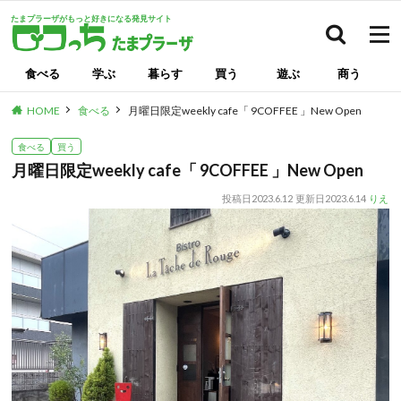
たまプラーザがもっと好きになる発見サイト
検索
食べる
学ぶ
暮らす
買う
遊ぶ
商う
HOME
食べる
月曜日限定weekly cafe「 9COFFEE 」New Open
食べる
買う
月曜日限定weekly cafe「 9COFFEE 」New Open
投稿日
2023.6.12
更新日
2023.6.14
りえ