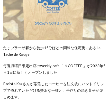
たまプラーザ駅から徒歩
15
分ほどの
閑静な住宅街にある
La
Tache de Rouge
毎週月曜日限定出店のweekly cafe「 ９COFFEE 」が2023年5
月1日に新しくオープンしました！
Barista Kaz
さんが厳選したコーヒーを注文後にハンドドリッ
プで淹れていただける
贅沢な一杯と、手作りの
焼き菓子が楽
しめます。