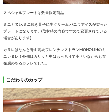
スペシャルプレートは数量限定商品。
ミニカヌレ
.
ミニ焼き菓子に生クリーム
.
バニラアイスが乗った
プレートになります。(取材時の内容ですので変更されている
場合があります)
カヌレはなんと青山高級フレンチレストラン
MONOLIH
のミ
ニカヌレ！
外側はカリッと中はもっちりで小さいながらも存
在感のあるカヌレでした。
こだわりのカップ