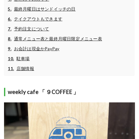
最終月曜日はサンドイッチの日
テイクアウトもできます
予約注文について
通常メニュー表と最終月曜日限定メニュー表
お会計は現金かPayPay
駐車場
店舗情報
weekly cafe
「 ９
COFFEE
」