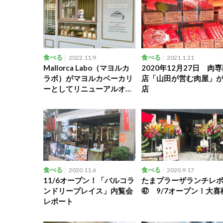
食べる
2022.11.9
食べる
2021.1.21
Mallorca Labo（マヨルカ
2020年12月27日 肉
ラボ）がマヨルカベーカリ
店「山田が営む肉屋」
ーとしてリニューアルオー
店
プン
食べる
2020.11.6
食べる
2020.9.17
11/6オープン！「バルコラ
たまプラーザランチレ
ンドリープレイス」内覧会
㊼ 9/7オープン！大喜
レポート