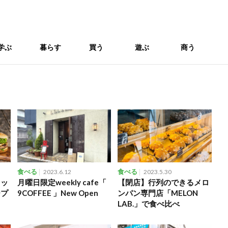
学ぶ
暮らす
買う
遊ぶ
商う
食べる
2023.6.12
食べる
2023.5.30
レッ
月曜日限定weekly cafe「
【閉店】行列のできるメロ
ープ
9COFFEE 」New Open
ンパン専門店「MELON
LAB.」で食べ比べ