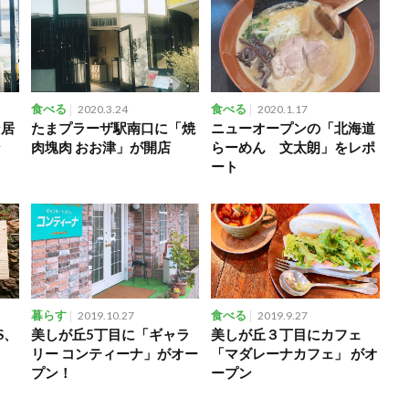
食べる
2020.3.24
食べる
2020.1.17
ン居
たまプラーザ駅南口に「焼
ニューオープンの「北海道
ン
肉塊肉 おお津」が開店
らーめん 文太朗」をレポ
ート
暮らす
2019.10.27
食べる
2019.9.27
S、
美しが丘5丁目に「ギャラ
美しが丘３丁目にカフェ
リー コンティーナ」がオー
「マダレーナカフェ」 がオ
プン！
ープン