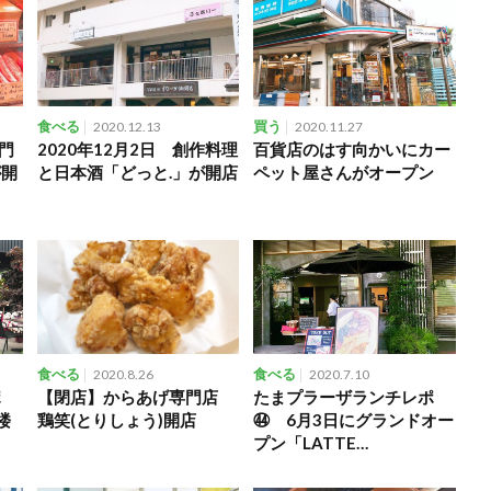
食べる
2020.12.13
買う
2020.11.27
専門
2020年12月2日 創作料理
百貨店のはす向かいにカー
が開
と日本酒「どっと.」が開店
ペット屋さんがオープン
食べる
2020.8.26
食べる
2020.7.10
ポ
【閉店】からあげ専門店
たまプラーザランチレポ
楼
鶏笑(とりしょう)開店
㊹ 6月3日にグランドオー
プン「LATTE
GRAPHIC（ラテグラフィ
ック）」