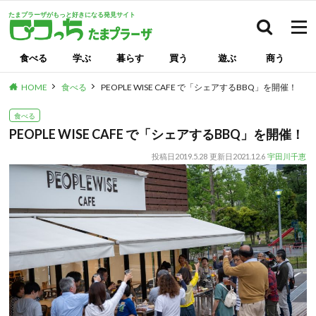
たまプラーザがもっと好きになる発見サイト
検索
食べる
学ぶ
暮らす
買う
遊ぶ
商う
HOME
食べる
PEOPLE WISE CAFE で「シェアするBBQ」を開催！
食べる
PEOPLE WISE CAFE で「シェアするBBQ」を開催！
投稿日
2019.5.28
更新日
2021.12.6
宇田川千恵