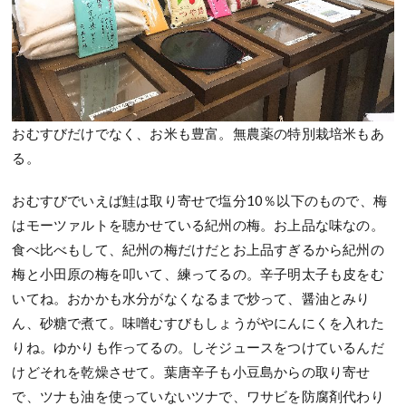
おむすびだけでなく、お米も豊富。無農薬の特別栽培米もあ
る。
おむすびでいえば鮭は取り寄せで塩分10％以下のもので、梅
はモーツァルトを聴かせている紀州の梅。お上品な味なの。
食べ比べもして、紀州の梅だけだとお上品すぎるから紀州の
梅と小田原の梅を叩いて、練ってるの。辛子明太子も皮をむ
いてね。おかかも水分がなくなるまで炒って、醤油とみり
ん、砂糖で煮て。味噌むすびもしょうがやにんにくを入れた
りね。ゆかりも作ってるの。しそジュースをつけているんだ
けどそれを乾燥させて。葉唐辛子も小豆島からの取り寄せ
で、ツナも油を使っていないツナで、ワサビを防腐剤代わり