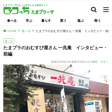
たまプラーザがもっと好きになる発見サイト
検索
食べる
学ぶ
暮らす
買う
遊ぶ
商う
HOME
食べる
たまプラのおむすび屋さん 一兆庵 インタビュー・前編
食べる
たまプラのおむすび屋さん 一兆庵 インタビュー・
前編
投稿日
2018.3.18
更新日
2021.12.6
梅田 やすこ