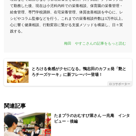
て勤務した後、現在は小児科内科での栄養相談、保育園の栄養管理・
給食管理、専門学校講師、在宅栄養管理、体質改善相談を中心に、レ
シピやコラム監修などを行う。これまでの栄養相談件数は1万件以上。
心に響く健康相談、行動変容に繋がる支援メソッドを構築し、日々実
践する。
梅田 やすこさんの記事をもっと読む
とろける食感がクセになる。鴨志田のカフェ発「艶と
ろチーズケーキ」に新フレーバー登場！
ロコサポーター
関連記事
たまプラのおむすび屋さん 一兆庵 インタ
ビュー・後編