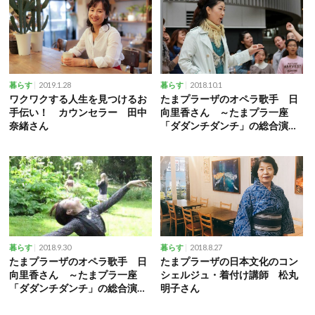
2019.1.28
2018.10.1
暮らす
暮らす
ワクワクする人生を見つけるお
たまプラーザのオペラ歌手 日
手伝い！ カウンセラー 田中
向里香さん ～たまプラ一座
奈緒さん
「ダダンチダンチ」の総合演出
を担当・後編
2018.9.30
2018.8.27
暮らす
暮らす
たまプラーザのオペラ歌手 日
たまプラーザの日本文化のコン
向里香さん ～たまプラ一座
シェルジュ・着付け講師 松丸
「ダダンチダンチ」の総合演出
明子さん
を担当・前編