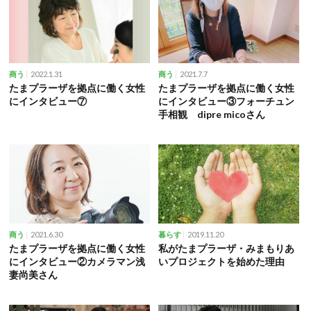
2022.1.31
2021.7.7
商う
商う
たまプラーザを拠点に働く女性
たまプラーザを拠点に働く女性
にインタビュー⑦
にインタビュー③フォーチュン
手相観 dipre micoさん
2021.6.30
2019.11.20
商う
暮らす
たまプラーザを拠点に働く女性
私がたまプラーザ・みまもりあ
にインタビュー②カメラマン浅
いプロジェクトを始めた理由
妻尚美さん