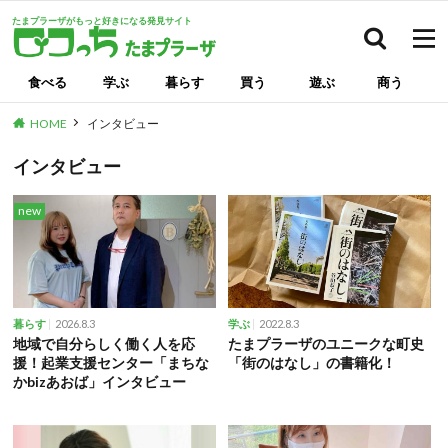
たまプラーザがもっと好きになる発見サイト
検索
食べる
学ぶ
暮らす
買う
遊ぶ
商う
HOME
インタビュー
インタビュー
new
2026.8.3
2022.8.3
暮らす
学ぶ
地域で自分らしく働く人を応
たまプラーザのユニークな町史
援！起業支援センター「まちな
「街のはなし」の書籍化！
かbizあおば」インタビュー