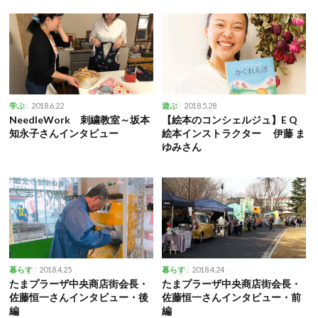
2018.6.22
2018.5.28
学ぶ
遊ぶ
NeedleWork 刺繍教室～坂本
【絵本のコンシェルジュ】E Q
知永子さんインタビュー
絵本インストラクター 伊藤 ま
ゆみさん
2018.4.25
2018.4.24
暮らす
暮らす
たまプラーザ中央商店街会長・
たまプラーザ中央商店街会長・
佐藤恒一さんインタビュー・後
佐藤恒一さんインタビュー・前
編
編