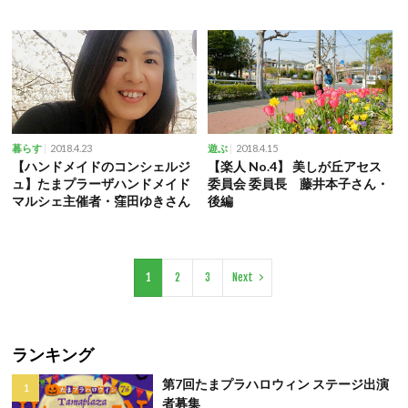
2018.4.23
2018.4.15
暮らす
遊ぶ
【ハンドメイドのコンシェルジ
【楽人 No.4】 美しが丘アセス
ュ】たまプラーザハンドメイド
委員会 委員長 藤井本子さん・
マルシェ主催者・窪田ゆきさん
後編
1
2
3
Next
ランキング
第7回たまプラハロウィン ステージ出演
者募集