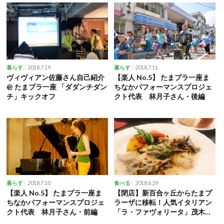
2018.7.19
2018.7.11
暮らす
暮らす
ヴィヴィアン佐藤さん自己紹介
【楽人 No.5】 たまプラ一座ま
@ たまプラ一座 「ダダンチダン
ちなかパフォーマンスプロジェ
チ」キックオフ
クト代表 林月子さん・後編
2018.7.10
2018.6.29
暮らす
食べる
【楽人 No.5】 たまプラ一座ま
【閉店】新百合ヶ丘からたまプ
ちなかパフォーマンスプロジェ
ラーザに移転！人気イタリアン
クト代表 林月子さん・前編
「ラ・ファヴォリータ」茂木一
志さん・後編