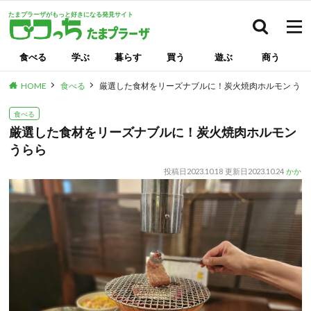
たまプラーザがもっと好きになる発見サイト
検索
食べる
学ぶ
暮らす
買う
遊ぶ
商う
HOME
食べる
厳選した食材をリーズナブルに！炭火焼肉ホルモン うら
食べる
厳選した食材をリーズナブルに！炭火焼肉ホルモン
うらら
投稿日
2023.10.18
更新日
2023.10.24
かか