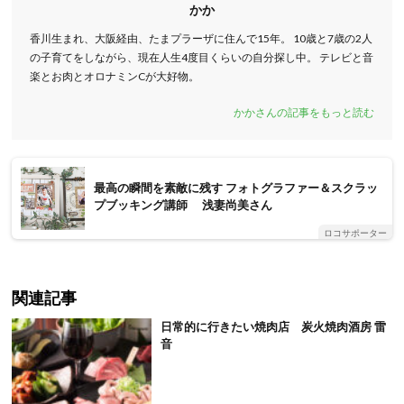
かか
香川生まれ、大阪経由、たまプラーザに住んで15年。 10歳と7歳の2人
の子育てをしながら、現在人生4度目くらいの自分探し中。 テレビと音
楽とお肉とオロナミンCが大好物。
かかさんの記事をもっと読む
最高の瞬間を素敵に残す フォトグラファー＆スクラッ
プブッキング講師 浅妻尚美さん
ロコサポーター
関連記事
日常的に行きたい焼肉店 炭火焼肉酒房 雷
音