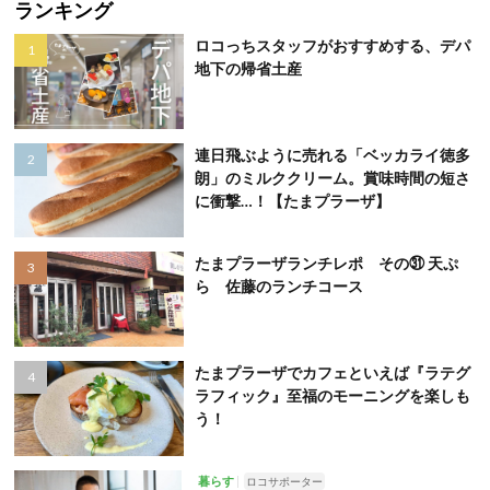
ランキング
ロコっちスタッフがおすすめする、デパ
地下の帰省土産
連日飛ぶように売れる「ベッカライ徳多
朗」のミルククリーム。賞味時間の短さ
に衝撃…！【たまプラーザ】
たまプラーザランチレポ その㉛ 天ぷ
ら 佐藤のランチコース
たまプラーザでカフェといえば『ラテグ
ラフィック』至福のモーニングを楽しも
う！
暮らす
ロコサポーター