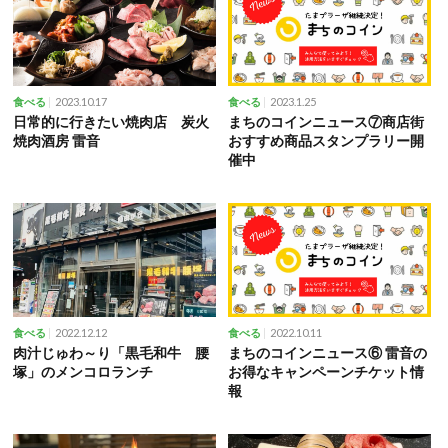
2023.10.17
2023.1.25
食べる
食べる
日常的に行きたい焼肉店 炭火
まちのコインニュース⑦商店街
焼肉酒房 雷音
おすすめ商品スタンプラリー開
催中
2022.12.12
2022.10.11
食べる
食べる
肉汁じゅわ～り「黒毛和牛 腰
まちのコインニュース⑥ 雷音の
塚」のメンコロランチ
お得なキャンペーンチケット情
報