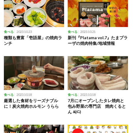
2023.10.23
2023.10.21
食べる
食べる
種類も豊富「壱語屋」の焼肉ラ
新刊『Platama vol.7』たまプラ
ンチ
ーザの焼肉特集/地域情報
2023.10.18
2023.10.18
食べる
食べる
厳選した食材をリーズナブル
7月にオープンしたタレ焼肉と
に！炭火焼肉ホルモン うらら
包み野菜の専門店 焼肉くると
ん 싸다