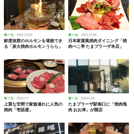
2021.10.30
2021.10.28
食べる
食べる
鮮度抜群のホルモンを堪能でき
日本家屋風焼肉ダイニング「焼
る「炭火焼肉ホルモンうらら」
肉べこ亭 たまプラーザ本店」
2021.9.7
2020.3.24
食べる
食べる
上質な空間で家族連れに人気の
たまプラーザ駅南口に「焼肉塊
焼肉「壱語屋」
肉 おお津」が開店