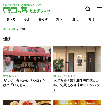
たまプラーザがもっと好きになる発見サイト
検索
食べる
学ぶ
暮らす
買う
遊ぶ
商う
HOME
焼肉
焼肉
2024.12.4
2024.11.25
食べる
食べる
ガッツリ食べたい『シロ』と
あざみ野「黒毛和牛専門店なな
は？「いくどん 」
亭」で買える冷凍ホルモンパッ
ク