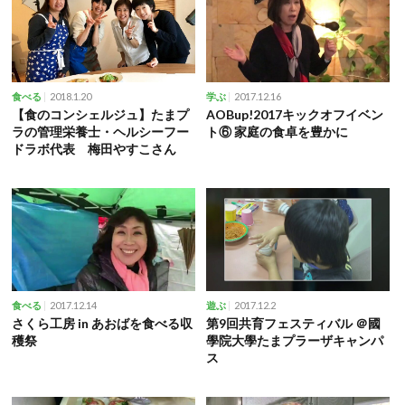
2018.1.20
2017.12.16
食べる
学ぶ
【食のコンシェルジュ】たまプ
AOBup!2017キックオフイベン
ラの管理栄養士・ヘルシーフー
ト⑥ 家庭の食卓を豊かに
ドラボ代表 梅田やすこさん
2017.12.14
2017.12.2
食べる
遊ぶ
さくら工房 in あおばを食べる収
第9回共育フェスティバル ＠國
穫祭
學院大學たまプラーザキャンパ
ス