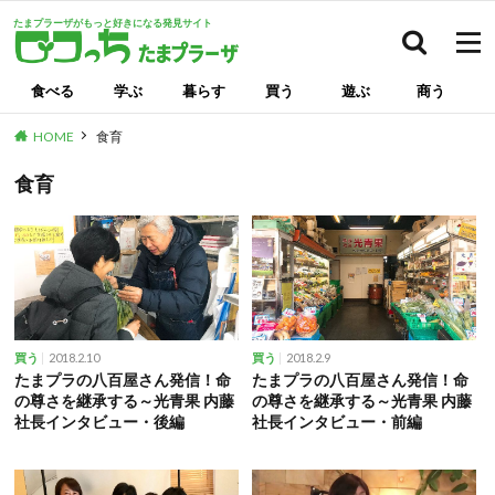
たまプラーザがもっと好きになる発見サイト
検索
食べる
学ぶ
暮らす
買う
遊ぶ
商う
HOME
食育
食育
2018.2.10
2018.2.9
買う
買う
たまプラの八百屋さん発信！命
たまプラの八百屋さん発信！命
の尊さを継承する～光青果 内藤
の尊さを継承する～光青果 内藤
社長インタビュー・後編
社長インタビュー・前編