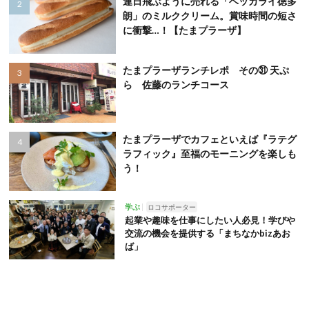
連日飛ぶように売れる「ベッカライ徳多
朗」のミルククリーム。賞味時間の短さ
に衝撃…！【たまプラーザ】
たまプラーザランチレポ その㉛ 天ぷ
ら 佐藤のランチコース
たまプラーザでカフェといえば『ラテグ
ラフィック』至福のモーニングを楽しも
う！
学ぶ
ロコサポーター
起業や趣味を仕事にしたい人必見！学びや
交流の機会を提供する「まちなかbizあお
ば」