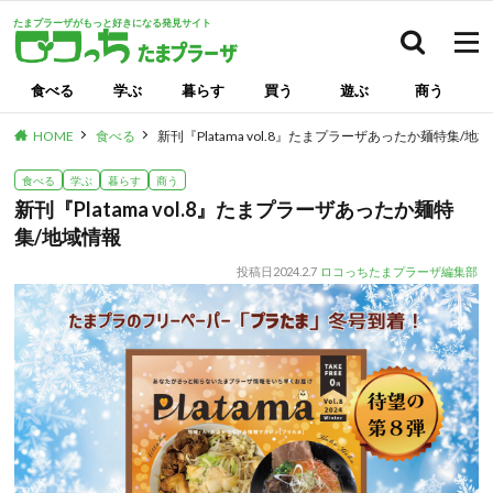
たまプラーザがもっと好きになる発見サイト
検索
食べる
学ぶ
暮らす
買う
遊ぶ
商う
HOME
食べる
新刊『Platama vol.8』たまプラーザあったか麺特集/地
食べる
学ぶ
暮らす
商う
新刊『Platama vol.8』たまプラーザあったか麺特
集/地域情報
投稿日
2024.2.7
ロコっちたまプラーザ編集部