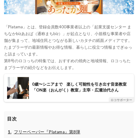
「Platama」とは、登録会員数400事業者以上の「起業支援センター ま
ちなかbizあおば（通称まちbiz）」が起点となり、小規模な事業者や店
舗が集まって、地域住民とつながる新しいカタチの紙面メディアです。
たまプラーザの最新情報やお得な情報、暮らしに役立つ情報までぎゅっ
と詰まっています。
第8号のロコっちの特集では、おすすめの焼肉と地域情報、ロコっちた
まプラーザの紹介などをお伝えします。
0歳〜シニアまで 楽しく可能性を引き出す音楽教室
「ON楽（おんがく）教室」主宰・広瀬治代さん
ロコサポーター
目次
フリーペーパー『Platama』第8弾