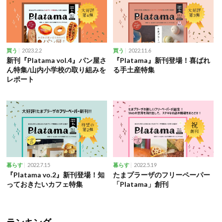
2023.2.2
2022.11.6
買う
買う
新刊『Platama vol.4』パン屋さ
『Platama』新刊登場！喜ばれ
ん特集/山内小学校の取り組みを
る手土産特集
レポート
2022.7.15
2022.5.19
暮らす
暮らす
『Platama vo.2』新刊登場！知
たまプラーザのフリーペーパー
っておきたいカフェ特集
「Platama」創刊