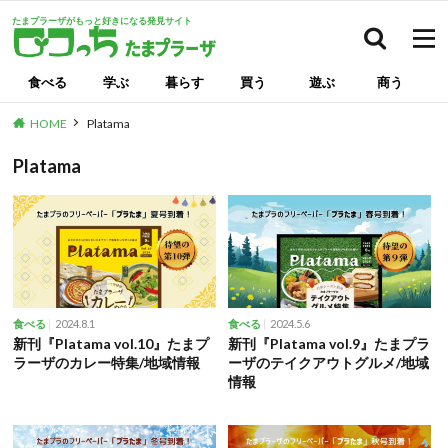
たまプラーザがもっと好きになる発見サイト
検索
食べる
学ぶ
暮らす
買う
遊ぶ
商う
HOME
Platama
Platama
2024.8.1
2024.5.6
食べる
食べる
新刊『Platama vol.10』たまプ
新刊『Platama vol.9』たまプラ
ラーザのカレー特集/地域情報
ーザのテイクアウトグルメ/地域
情報