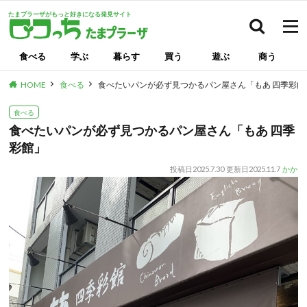
たまプラーザがもっと好きになる発見サイト
検索
食べる
学ぶ
暮らす
買う
遊ぶ
商う
HOME
食べる
食べたいパンが必ず見つかるパン屋さん「もあ 四季彩館
食べる
食べたいパンが必ず見つかるパン屋さん「もあ 四季
彩館」
投稿日
2025.7.30
更新日
2025.11.7
かか