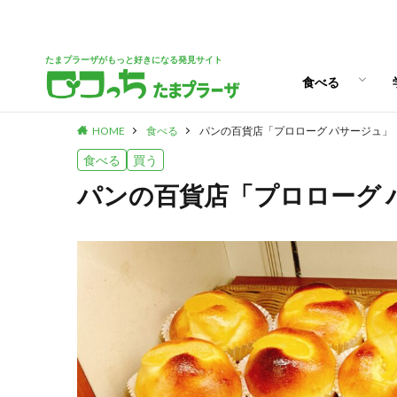
パン
スイーツ
ランチ
カフェ
たまプラーザがもっと好きになる発見サイト
食べる
HOME
食べる
パンの百貨店「プロローグ パサージュ」
パン
スイーツ
ランチ
カフェ
食べる
買う
パンの百貨店「プロローグ 