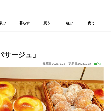
学ぶ
暮らす
買う
遊ぶ
商う
パサージュ」
mika
投稿日
2023.1.25
更新日
2023.1.25