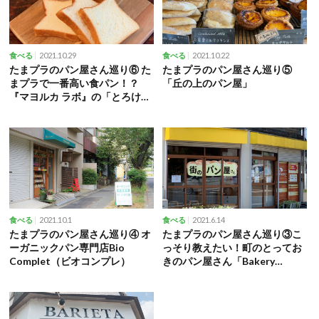
2021.10.29
2021.10.22
食べる
食べる
たまプラのパン屋さん巡り⑥ た
たまプラのパン屋さん巡り⑤
まプラで一番高い食パン！？
「丘の上のパン屋」
『マヨルカ ラボ』の「とろける
食パン」
2021.10.1
2021.6.14
食べる
食べる
たまプラのパン屋さん巡り④ オ
たまプラのパン屋さん巡り③こ
ーガニックパン専門店Bio
っそり教えたい！町のとってお
Complet（ビオコンプレ）
きのパン屋さん「Bakery
CITTA（ベーカリーチッタ）」