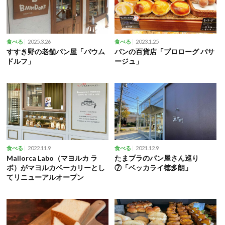
2025.3.26
2023.1.25
食べる
食べる
すすき野の老舗パン屋「バウム
パンの百貨店「プロローグ パサ
ドルフ」
ージュ」
2022.11.9
2021.12.9
食べる
食べる
Mallorca Labo（マヨルカ ラ
たまプラのパン屋さん巡り
ボ）がマヨルカベーカリーとし
⑦「ベッカライ徳多朗」
てリニューアルオープン