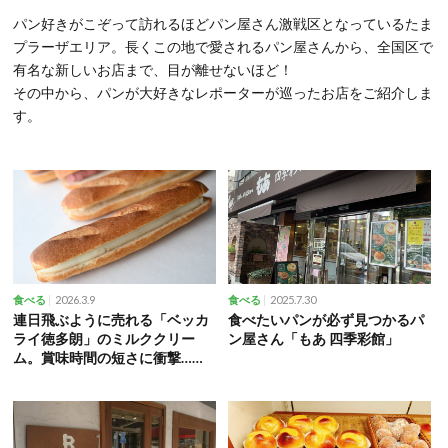
パン好きがこぞって訪れるほどパン屋さん激戦区となっているたま
プラーザエリア。長くこの地で愛されるパン屋さんから、全国区で
有名な新しいお店まで、目が離せないほど！
その中から、パンが大好きなレポーターが巡ったお店をご紹介しま
す。
2026.3.9
2025.7.30
食べる
食べる
連日飛ぶように売れる「ベッカ
食べたいパンが必ず見つかるパ
ライ徳多朗」のミルククリー
ン屋さん「もあ 四季彩館」
ム。賞味時間の短さに衝撃…！
【たまプラーザ】