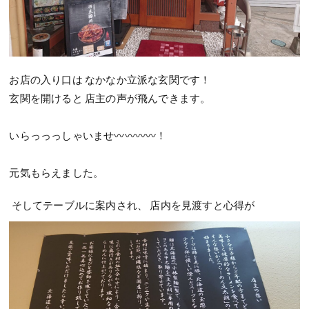
お店の入り口は なかなか立派な玄関です！
玄関を開けると 店主の声が飛んできます。
いらっっっしゃいませ〰️〰️〰️〰️！
元気もらえました。
そしてテーブルに案内され、 店内を見渡すと心得が