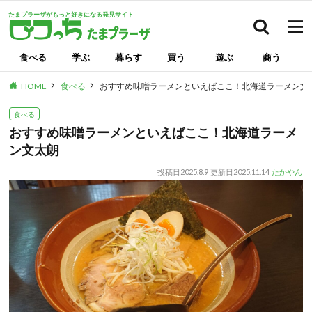
たまプラーザがもっと好きになる発見サイト
検索
食べる
学ぶ
暮らす
買う
遊ぶ
商う
HOME
食べる
おすすめ味噌ラーメンといえばここ！北海道ラーメン文
食べる
おすすめ味噌ラーメンといえばここ！北海道ラーメ
ン文太朗
投稿日
2025.8.9
更新日
2025.11.14
たかやん