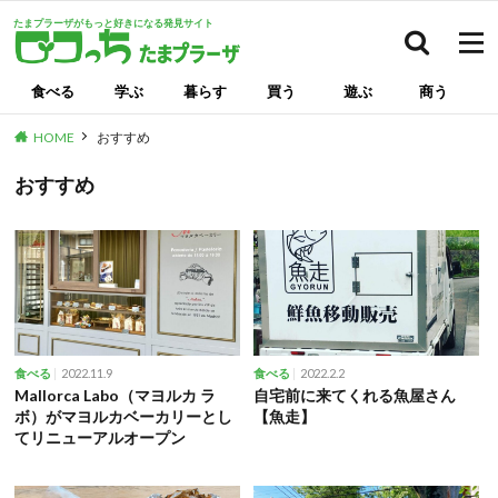
たまプラーザがもっと好きになる発見サイト
検索
食べる
学ぶ
暮らす
買う
遊ぶ
商う
HOME
おすすめ
おすすめ
2022.11.9
2022.2.2
食べる
食べる
Mallorca Labo（マヨルカ ラ
自宅前に来てくれる魚屋さん
ボ）がマヨルカベーカリーとし
【魚走】
てリニューアルオープン