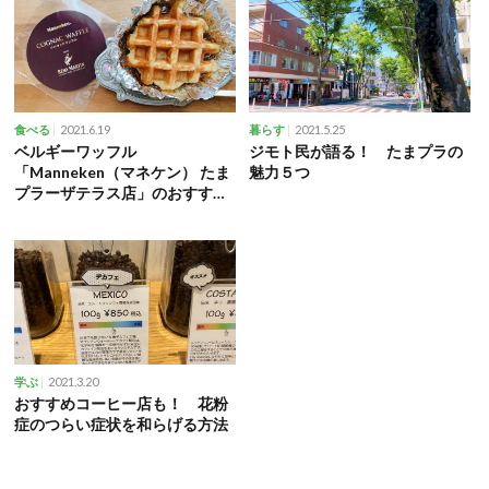
2021.6.19
2021.5.25
食べる
暮らす
ベルギーワッフル
ジモト民が語る！ たまプラの
「Manneken（マネケン） たま
魅力５つ
プラーザテラス店」のおすすめ
商品を紹介！
2021.3.20
学ぶ
おすすめコーヒー店も！ 花粉
症のつらい症状を和らげる方法