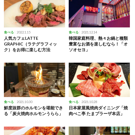
2022.1.15
2021.12.14
食べる
食べる
人気カフェLATTE
韓国家庭料理、熱々お鍋と種類
GRAPHIC（ラテグラフィッ
豊富なお酒を楽しむなら！「オ
ク）をお得に楽しむ方法
ソオセヨ」
2021.10.30
2021.10.28
食べる
食べる
鮮度抜群のホルモンを堪能でき
日本家屋風焼肉ダイニング「焼
る「炭火焼肉ホルモンうらら」
肉べこ亭 たまプラーザ本店」