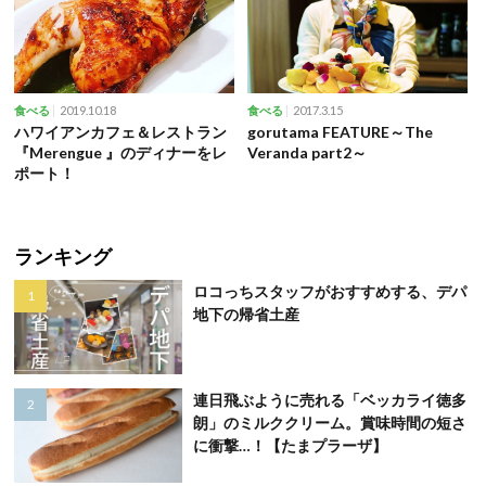
2019.10.18
2017.3.15
食べる
食べる
ハワイアンカフェ＆レストラン
gorutama FEATURE～The
『Merengue 』のディナーをレ
Veranda part2～
ポート！
ランキング
ロコっちスタッフがおすすめする、デパ
地下の帰省土産
連日飛ぶように売れる「ベッカライ徳多
朗」のミルククリーム。賞味時間の短さ
に衝撃…！【たまプラーザ】