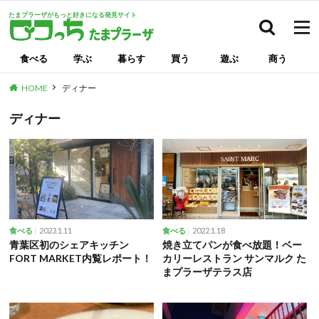
たまプラーザがもっと好きになる発見サイト
検索
食べる
学ぶ
暮らす
買う
遊ぶ
商う
HOME
ディナー
ディナー
2023.1.11
2022.1.18
食べる
食べる
青葉区初のシェアキッチン
焼き立てパンが食べ放題！ベー
FORT MARKET内覧レポート！
カリーレストラン サンマルク た
まプラーザテラス店