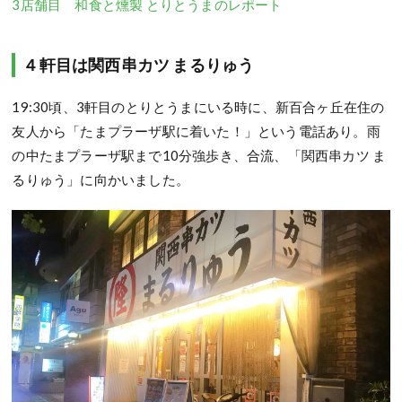
3店舗目 和食と燻製 とりとうまのレポート
４軒目は関西串カツ まるりゅう
19:30頃、3軒目のとりとうまにいる時に、新百合ヶ丘在住の
友人から「たまプラーザ駅に着いた！」という電話あり。雨
の中たまプラーザ駅まで10分強歩き、合流、「関西串カツ ま
るりゅう」に向かいました。