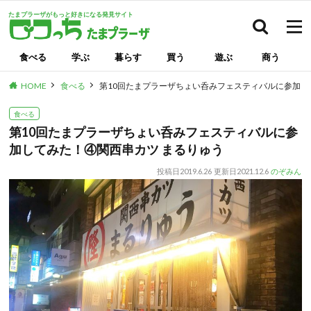
たまプラーザがもっと好きになる発見サイト
検索
食べる
学ぶ
暮らす
買う
遊ぶ
商う
HOME
食べる
第10回たまプラーザちょい呑みフェスティバルに参加し
食べる
第10回たまプラーザちょい呑みフェスティバルに参
加してみた！④関西串カツ まるりゅう
投稿日
2019.6.26
更新日
2021.12.6
のぞみん